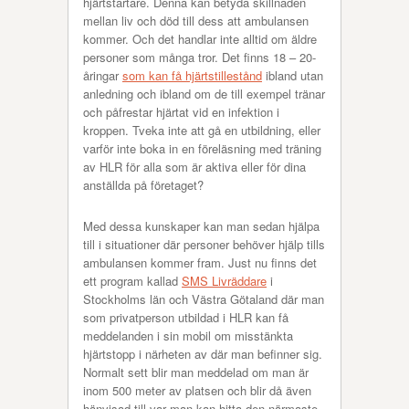
hjärtstartare. Denna kan betyda skillnaden
mellan liv och död till dess att ambulansen
kommer. Och det handlar inte alltid om äldre
personer som många tror. Det finns 18 – 20-
åringar
som kan få hjärtstillestånd
ibland utan
anledning och ibland om de till exempel tränar
och påfrestar hjärtat vid en infektion i
kroppen. Tveka inte att gå en utbildning, eller
varför inte boka in en föreläsning med träning
av HLR för alla som är aktiva eller för dina
anställda på företaget?
Med dessa kunskaper kan man sedan hjälpa
till i situationer där personer behöver hjälp tills
ambulansen kommer fram. Just nu finns det
ett program kallad
SMS Livräddare
i
Stockholms län och Västra Götaland där man
som privatperson utbildad i HLR kan få
meddelanden i sin mobil om misstänkta
hjärtstopp i närheten av där man befinner sig.
Normalt sett blir man meddelad om man är
inom 500 meter av platsen och blir då även
hänvisad till var man kan hitta den närmaste