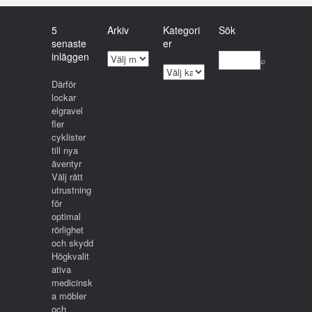
5
Arkiv
Kategori
Sök
senaste
er
inläggen
A
r
K
Därför
k
a
lockar
i
t
elgravel
v
e
fler
g
cyklister
o
till nya
r
äventyr
i
Välj rätt
e
utrustning
r
för
optimal
rörlighet
och skydd
Högkvalit
ativa
medicinsk
a möbler
och