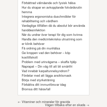
Förbättrad välmående och fysisk hälsa
Hur du skapar en avkopplande fotvårdsrutin
hemma
Integrera ergonomiska duschmöbler för
rehabilitering och vårdhem
Vardagliga tillfällen då du absolut bör använda
handdesinfektion
När du undrar över terapi för dig som kvinna
Handla den medicintekniska utrustning som
er klinik behöver
Få ordning på din munhälsa
Ge kroppen vad den behöver – köp
kosttillskott
Problem med urinvägarna – skaffa hjälp
Naprapat – Din väg till att bli smärtfri
Vad innebär karpaltunnelsyndrom?
Fördelar med att lägga ansiktsmask
Börja med styrketräning
Förbättra ditt immunförsvar idag
Bromsa ditt håravfall
Post navigation
←
Vitaminer och mineraler för gravida
Vägen tillbaka efter en skada
→