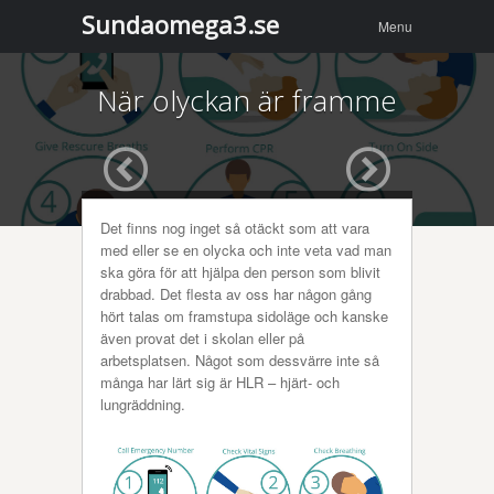
Menu
Skip to
Sundaomega3.se
Menu
content
När olyckan är framme
Det finns nog inget så otäckt som att vara
med eller se en olycka och inte veta vad man
ska göra för att hjälpa den person som blivit
drabbad. Det flesta av oss har någon gång
hört talas om framstupa sidoläge och kanske
även provat det i skolan eller på
arbetsplatsen. Något som dessvärre inte så
många har lärt sig är HLR – hjärt- och
lungräddning.