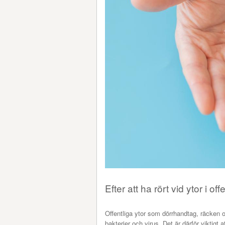
Efter att ha rört vid ytor i o
Offentliga ytor som dörrhandtag, räcken 
bakterier och virus. Det är därför viktig