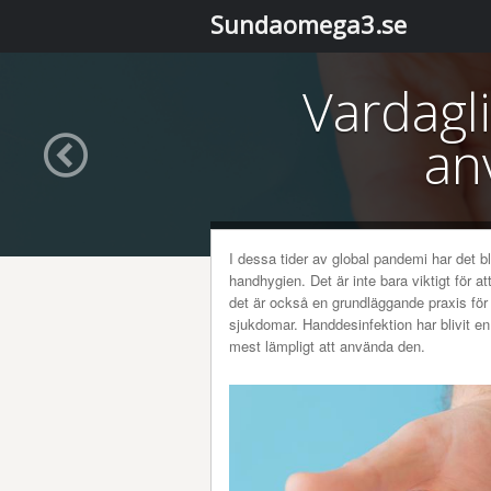
Sundaomega3.se
Vardagli
an
I dessa tider av global pandemi har det bl
handhygien. Det är inte bara viktigt för
det är också en grundläggande praxis för
sjukdomar. Handdesinfektion har blivit en 
mest lämpligt att använda den.