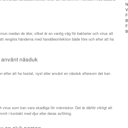
N
V
F
B
F
B
mun medan de äter, vilket är en vanlig väg för bakterier och virus att
 att rengöra händerna med handdesinfektion både före och efter att ha
ler använt näsduk
on efter att ha hostat, nyst eller använt en näsduk eftersom det kan
h virus som kan vara skadliga för människor. Det är därför viktigt att
mit i kontakt med djur eller deras avföring.
 av en sjuk person