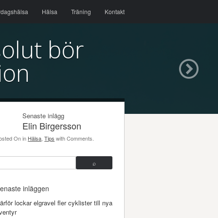
rdagshälsa
Hälsa
Träning
Kontakt
solut bör
ion
Senaste inlägg
Elin Birgersson
osted On
in
Hälsa
,
Tips
with
Comments
.
enaste inläggen
ärför lockar elgravel fler cyklister till nya
ventyr