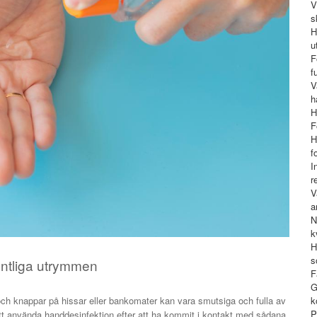
V
s
H
u
F
f
V
h
H
F
H
f
I
r
V
a
N
k
H
s
ffentliga utrymmen
F
G
k
och knappar på hissar eller bankomater kan vara smutsiga och fulla av
P
t att använda handdesinfektion efter att ha kommit i kontakt med sådana