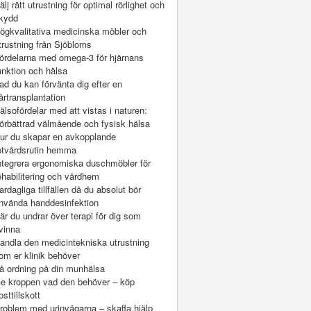
älj rätt utrustning för optimal rörlighet och
kydd
ögkvalitativa medicinska möbler och
trustning från Sjöbloms
ördelarna med omega-3 för hjärnans
unktion och hälsa
ad du kan förvänta dig efter en
årtransplantation
älsofördelar med att vistas i naturen:
örbättrad välmående och fysisk hälsa
ur du skapar en avkopplande
otvårdsrutin hemma
ntegrera ergonomiska duschmöbler för
ehabilitering och vårdhem
ardagliga tillfällen då du absolut bör
nvända handdesinfektion
är du undrar över terapi för dig som
vinna
andla den medicintekniska utrustning
om er klinik behöver
å ordning på din munhälsa
e kroppen vad den behöver – köp
osttillskott
roblem med urinvägarna – skaffa hjälp