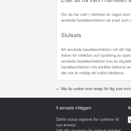
Om du har varit i närheten av någon som 
använda handdesinfektion så snart som möj
Slutsats
Att använda handdesinfektion vid rätt tid
risken för infektion och spridning av sj
använda handdesinfektion kan du skydda d
handdesinfektion inte ersätter behovet av
det inte är möjligt att tvätta händerna.
Post navigation
←
När du undrar över terapi för dig som kvi
5 senaste inläggen
A
Därför lockar elgravel fler cyklister till
A
nya äventyr
r
Välj rätt utrustning för optimal rörlighet
k