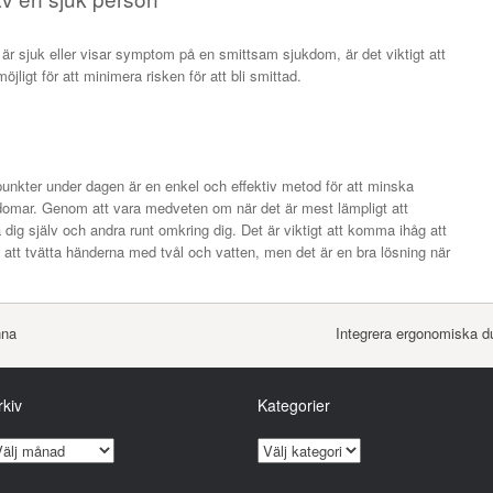
är sjuk eller visar symptom på en smittsam sjukdom, är det viktigt att
ligt för att minimera risken för att bli smittad.
punkter under dagen är en enkel och effektiv metod för att minska
ukdomar. Genom att vara medveten om när det är mest lämpligt att
ig själv och andra runt omkring dig. Det är viktigt att komma ihåg att
 att tvätta händerna med tvål och vatten, men det är en bra lösning när
nna
Integrera ergonomiska d
rkiv
Kategorier
K
a
t